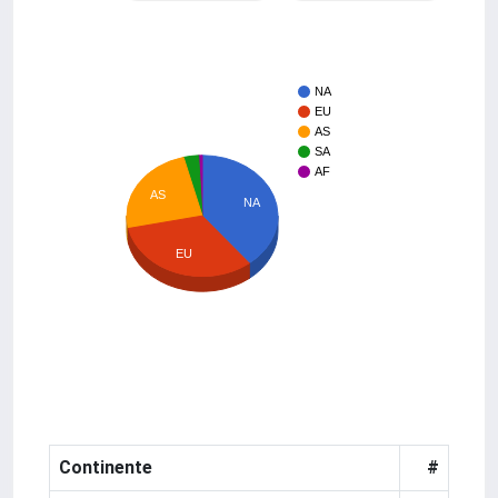
NA
EU
AS
SA
AF
AS
NA
EU
Continente
#