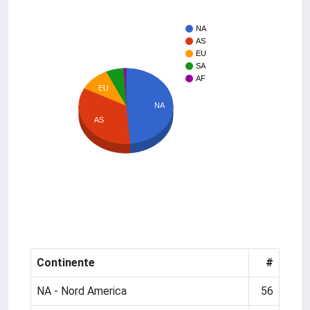
NA
AS
EU
SA
AF
EU
NA
AS
Continente
#
NA - Nord America
56