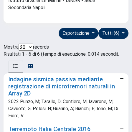
Istituto di Scienze Marine - ISMAR - Sede
Secondaria Napoli
Esportazione
Tutti (6)
Mostra
records
Risultati 1 - 6 di 6 (tempo di esecuzione: 0.014 secondi).
Indagine sismica passiva mediante
registrazione di microtremori naturali in
Array 2D
2022 Punzo, M; Tarallo, D; Contiero, M; Iavarone, M;
Cavuoto, G; Pelosi, N; Guarino, A; Bianchi, B; Iorio, M; Di
Fiore, V
Terremoto Italia Centrale 2016