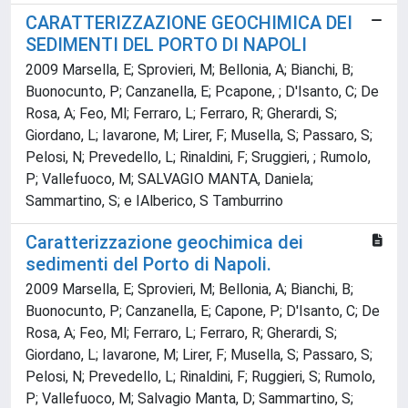
CARATTERIZZAZIONE GEOCHIMICA DEI
SEDIMENTI DEL PORTO DI NAPOLI
2009 Marsella, E; Sprovieri, M; Bellonia, A; Bianchi, B;
Buonocunto, P; Canzanella, E; Pcapone, ; D'Isanto, C; De
Rosa, A; Feo, Ml; Ferraro, L; Ferraro, R; Gherardi, S;
Giordano, L; Iavarone, M; Lirer, F; Musella, S; Passaro, S;
Pelosi, N; Prevedello, L; Rinaldini, F; Sruggieri, ; Rumolo,
P; Vallefuoco, M; SALVAGIO MANTA, Daniela;
Sammartino, S; e IAlberico, S Tamburrino
Caratterizzazione geochimica dei
sedimenti del Porto di Napoli.
2009 Marsella, E; Sprovieri, M; Bellonia, A; Bianchi, B;
Buonocunto, P; Canzanella, E; Capone, P; D'Isanto, C; De
Rosa, A; Feo, Ml; Ferraro, L; Ferraro, R; Gherardi, S;
Giordano, L; Iavarone, M; Lirer, F; Musella, S; Passaro, S;
Pelosi, N; Prevedello, L; Rinaldini, F; Ruggieri, S; Rumolo,
P; Vallefuoco, M; Salvagio Manta, D; Sammartino, S;