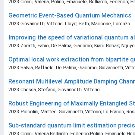
2023 Cimini, Valeria; Polino, Emanuele; Belliardo, Federico; Ho
Geometric Event-Based Quantum Mechanics
2023 Giovannetti, Vittorio; Lloyd, Seth; Maccone, Lorenzo
Improving the speed of variational quantum a
2023 Zoratti, Fabio; De Palma, Giacomo; Kiani, Bobak; Nguyen 
Optimal local work extraction from bipartite
2023 Salvia, Raffaele; De Palma, Giacomo; Giovannetti, Vitto
Resonant Multilevel Amplitude Damping Chan
2023 Chessa, Stefano; Giovannetti, Vittorio
Robust Engineering of Maximally Entangled Sta
2023 Piccolini, Matteo; Giovannetti, Vittorio; Lo Franco, Ros
Sub-standard quantum limit estimation precis
2023 Cimini, Valeria;Belliardo, Federico;Polino, Emanuele;Hoch