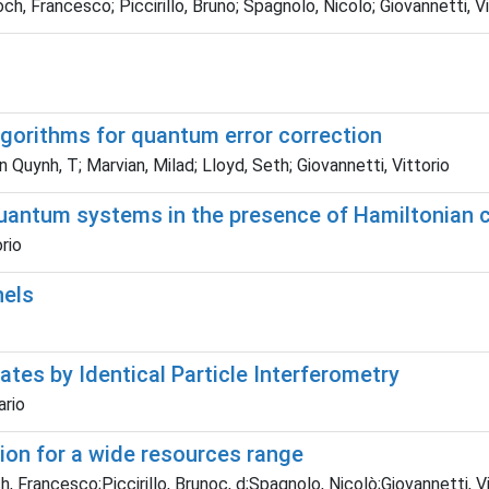
ch, Francesco; Piccirillo, Bruno; Spagnolo, Nicolo; Giovannetti, Vit
lgorithms for quantum error correction
Quynh, T; Marvian, Milad; Lloyd, Seth; Giovannetti, Vittorio
 quantum systems in the presence of Hamiltonian 
rio
nels
tes by Identical Particle Interferometry
ario
ion for a wide resources range
, Francesco;Piccirillo, Brunoc, d;Spagnolo, Nicolò;Giovannetti, Vi