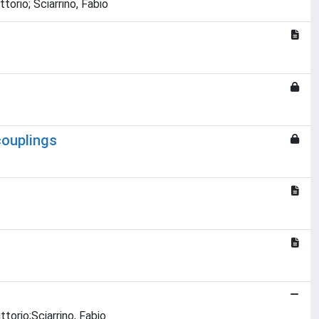
torio; Sciarrino, Fabio
couplings
ttorio;Sciarrino, Fabio