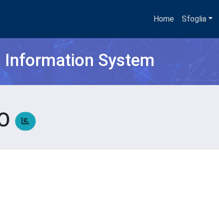
Home
Sfoglia
h Information System
IO
O