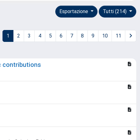
Esportazione
Tutti (214)
1
2
3
4
5
6
7
8
9
10
11
c contributions