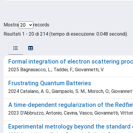
Mostra
records
Risultati 1 - 20 di 214 (tempo di esecuzione: 0.048 secondi).
Formal integration of electron scattering pr
2025 Bagnasacco, L.; Taddei, F.; Giovannetti, V.
Frustrating Quantum Batteries
2024 Catalano, A. G.; Giampaolo, S. M.; Morsch, O.; Giovannetti,
A time-dependent regularization of the Redfie
2023 D'Abbruzzo, Antonio; Cavina, Vasco; Giovannetti, Vittor
Experimental metrology beyond the standard 