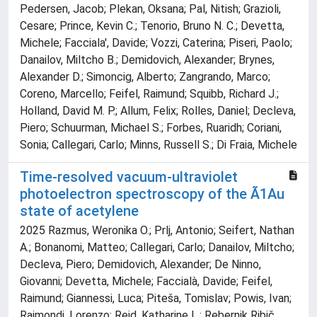
Pedersen, Jacob; Plekan, Oksana; Pal, Nitish; Grazioli,
Cesare; Prince, Kevin C.; Tenorio, Bruno N. C.; Devetta,
Michele; Facciala', Davide; Vozzi, Caterina; Piseri, Paolo;
Danailov, Miltcho B.; Demidovich, Alexander; Brynes,
Alexander D.; Simoncig, Alberto; Zangrando, Marco;
Coreno, Marcello; Feifel, Raimund; Squibb, Richard J.;
Holland, David M. P.; Allum, Felix; Rolles, Daniel; Decleva,
Piero; Schuurman, Michael S.; Forbes, Ruaridh; Coriani,
Sonia; Callegari, Carlo; Minns, Russell S.; Di Fraia, Michele
Time-resolved vacuum-ultraviolet
photoelectron spectroscopy of the Ã1Au
state of acetylene
2025 Razmus, Weronika O.; Prlj, Antonio; Seifert, Nathan
A.; Bonanomi, Matteo; Callegari, Carlo; Danailov, Miltcho;
Decleva, Piero; Demidovich, Alexander; De Ninno,
Giovanni; Devetta, Michele; Faccialà, Davide; Feifel,
Raimund; Giannessi, Luca; Piteša, Tomislav; Powis, Ivan;
Raimondi, Lorenzo; Reid, Katharine L.; Rebernik Ribič,