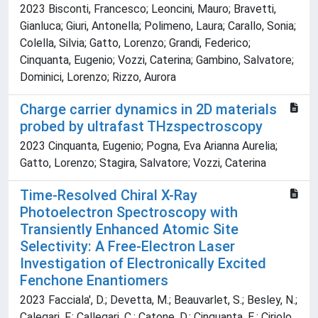
2023 Bisconti, Francesco; Leoncini, Mauro; Bravetti,
Gianluca; Giuri, Antonella; Polimeno, Laura; Carallo, Sonia;
Colella, Silvia; Gatto, Lorenzo; Grandi, Federico;
Cinquanta, Eugenio; Vozzi, Caterina; Gambino, Salvatore;
Dominici, Lorenzo; Rizzo, Aurora
Charge carrier dynamics in 2D materials
probed by ultrafast THzspectroscopy
2023 Cinquanta, Eugenio; Pogna, Eva Arianna Aurelia;
Gatto, Lorenzo; Stagira, Salvatore; Vozzi, Caterina
Time-Resolved Chiral X-Ray
Photoelectron Spectroscopy with
Transiently Enhanced Atomic Site
Selectivity: A Free-Electron Laser
Investigation of Electronically Excited
Fenchone Enantiomers
2023 Facciala', D.; Devetta, M.; Beauvarlet, S.; Besley, N.;
Calegari, F.; Callegari, C.; Catone, D.; Cinquanta, E.; Ciriolo,