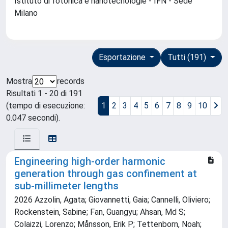
Istituto di fotonica e nanotecnologie - IFN - Sede
Milano
Esportazione
Tutti (191)
Mostra
records
Risultati 1 - 20 di 191
(tempo di esecuzione:
1
2
3
4
5
6
7
8
9
10
0.047 secondi).
Engineering high-order harmonic
generation through gas confinement at
sub-millimeter lengths
2026 Azzolin, Agata; Giovannetti, Gaia; Cannelli, Oliviero;
Rockenstein, Sabine; Fan, Guangyu; Ahsan, Md S;
Colaizzi, Lorenzo; Månsson, Erik P; Tettenborn, Noah;