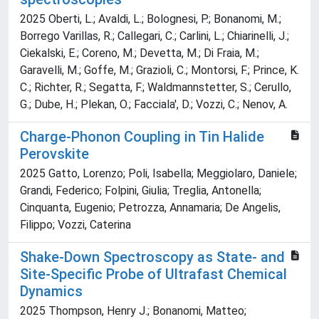
2025 Oberti, L.; Avaldi, L.; Bolognesi, P.; Bonanomi, M.;
Borrego Varillas, R.; Callegari, C.; Carlini, L.; Chiarinelli, J.;
Ciekalski, E.; Coreno, M.; Devetta, M.; Di Fraia, M.;
Garavelli, M.; Goffe, M.; Grazioli, C.; Montorsi, F.; Prince, K.
C.; Richter, R.; Segatta, F.; Waldmannstetter, S.; Cerullo,
G.; Dube, H.; Plekan, O.; Facciala', D.; Vozzi, C.; Nenov, A.
Charge-Phonon Coupling in Tin Halide
Perovskite
2025 Gatto, Lorenzo; Poli, Isabella; Meggiolaro, Daniele;
Grandi, Federico; Folpini, Giulia; Treglia, Antonella;
Cinquanta, Eugenio; Petrozza, Annamaria; De Angelis,
Filippo; Vozzi, Caterina
Shake-Down Spectroscopy as State- and
Site-Specific Probe of Ultrafast Chemical
Dynamics
2025 Thompson, Henry J.; Bonanomi, Matteo;