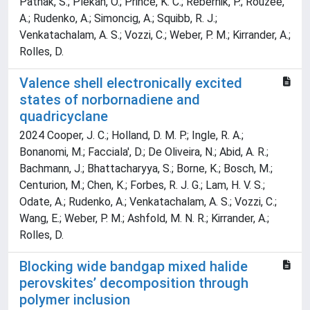
Pathak, S.; Plekan, O.; Prince, K. C.; Rebernik, P.; Rouzee,
A.; Rudenko, A.; Simoncig, A.; Squibb, R. J.;
Venkatachalam, A. S.; Vozzi, C.; Weber, P. M.; Kirrander, A.;
Rolles, D.
Valence shell electronically excited
states of norbornadiene and
quadricyclane
2024 Cooper, J. C.; Holland, D. M. P.; Ingle, R. A.;
Bonanomi, M.; Facciala', D.; De Oliveira, N.; Abid, A. R.;
Bachmann, J.; Bhattacharyya, S.; Borne, K.; Bosch, M.;
Centurion, M.; Chen, K.; Forbes, R. J. G.; Lam, H. V. S.;
Odate, A.; Rudenko, A.; Venkatachalam, A. S.; Vozzi, C.;
Wang, E.; Weber, P. M.; Ashfold, M. N. R.; Kirrander, A.;
Rolles, D.
Blocking wide bandgap mixed halide
perovskites’ decomposition through
polymer inclusion