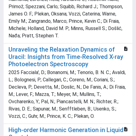
Primož; Spezzani, Carlo; Squibb, Richard J.; Thompson,
James O. F.; Plekan, Oksana; Vozzi, Caterina; Warne,
Emily M.; Zangrando, Marco; Prince, Kevin C.; Di Fraia,
Michele; Holland, David M. P.; Minns, Russell S.; Došlić,
Nađa; Pratt, Stephen T.
Unraveling the Relaxation Dynamics of
Uracil: Insights from Time-Resolved X-ray
Photoelectron Spectroscopy
2025 Facciala', D.; Bonanomi, M.; Tenorio, B. N. C.; Avaldi,
L.; Bolognesi, P.; Callegari, C.; Coreno, M.; Coriani, S.;
Decleva, P.; Devetta, M.; Doslic, N.; De Fanis, A.; Di Fraia,
M.; Lever, F.; Mazza, T.; Meyer, M.; Mullins, T.;
Ovcharenko, Y.; Pal, N.; Piancastelli, M. N.; Richter, R.;
Rivas, D. E.; Sapunar, M.; Senfftleben, B.; Usenko, S.;
Vozzi, C.; Guhr, M.; Prince, K. C.; Plekan, O.
High-order Harmonic Generation in Liquid