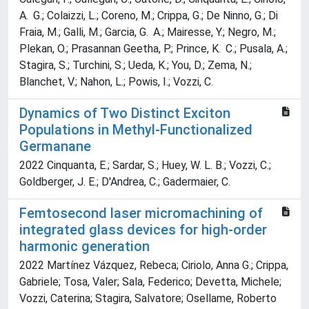
A. G.; Colaizzi, L.; Coreno, M.; Crippa, G.; De Ninno, G.; Di
Fraia, M.; Galli, M.; Garcia, G. A.; Mairesse, Y.; Negro, M.;
Plekan, O.; Prasannan Geetha, P.; Prince, K. C.; Pusala, A.;
Stagira, S.; Turchini, S.; Ueda, K.; You, D.; Zema, N.;
Blanchet, V.; Nahon, L.; Powis, I.; Vozzi, C.
Dynamics of Two Distinct Exciton
Populations in Methyl-Functionalized
Germanane
2022 Cinquanta, E.; Sardar, S.; Huey, W. L. B.; Vozzi, C.;
Goldberger, J. E.; D'Andrea, C.; Gadermaier, C.
Femtosecond laser micromachining of
integrated glass devices for high‐order
harmonic generation
2022 Martínez Vázquez, Rebeca; Ciriolo, Anna G.; Crippa,
Gabriele; Tosa, Valer; Sala, Federico; Devetta, Michele;
Vozzi, Caterina; Stagira, Salvatore; Osellame, Roberto