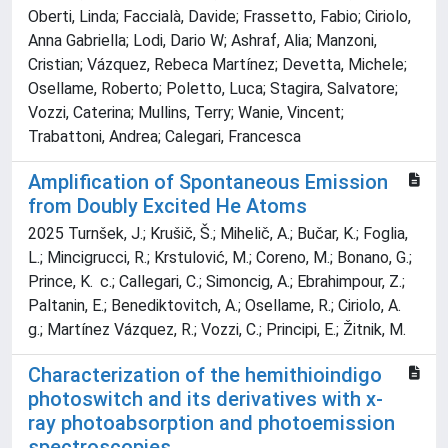
Oberti, Linda; Faccialà, Davide; Frassetto, Fabio; Ciriolo,
Anna Gabriella; Lodi, Dario W; Ashraf, Alia; Manzoni,
Cristian; Vázquez, Rebeca Martínez; Devetta, Michele;
Osellame, Roberto; Poletto, Luca; Stagira, Salvatore;
Vozzi, Caterina; Mullins, Terry; Wanie, Vincent;
Trabattoni, Andrea; Calegari, Francesca
Amplification of Spontaneous Emission
from Doubly Excited He Atoms
2025 Turnšek, J.; Krušič, Š.; Mihelič, A.; Bučar, K.; Foglia,
L.; Mincigrucci, R.; Krstulović, M.; Coreno, M.; Bonano, G.;
Prince, K. c.; Callegari, C.; Simoncig, A.; Ebrahimpour, Z.;
Paltanin, E.; Benediktovitch, A.; Osellame, R.; Ciriolo, A.
g.; Martínez Vázquez, R.; Vozzi, C.; Principi, E.; Žitnik, M.
Characterization of the hemithioindigo
photoswitch and its derivatives with x-
ray photoabsorption and photoemission
spectroscopies