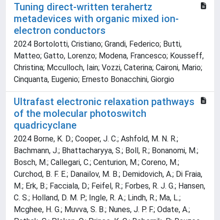
Tuning direct-written terahertz
metadevices with organic mixed ion-
electron conductors
2024 Bortolotti, Cristiano; Grandi, Federico; Butti,
Matteo; Gatto, Lorenzo; Modena, Francesco; Kousseff,
Christina; Mcculloch, Iain; Vozzi, Caterina; Caironi, Mario;
Cinquanta, Eugenio; Ernesto Bonacchini, Giorgio
Ultrafast electronic relaxation pathways
of the molecular photoswitch
quadricyclane
2024 Borne, K. D.; Cooper, J. C.; Ashfold, M. N. R.;
Bachmann, J.; Bhattacharyya, S.; Boll, R.; Bonanomi, M.;
Bosch, M.; Callegari, C.; Centurion, M.; Coreno, M.;
Curchod, B. F. E.; Danailov, M. B.; Demidovich, A.; Di Fraia,
M.; Erk, B.; Facciala, D.; Feifel, R.; Forbes, R. J. G.; Hansen,
C. S.; Holland, D. M. P.; Ingle, R. A.; Lindh, R.; Ma, L.;
Mcghee, H. G.; Muvva, S. B.; Nunes, J. P. F.; Odate, A.;