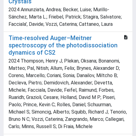
Crystals
2024 Annunziata, Andrea; Becker, Luise; Murillo-
Sánchez, Marta L.; Friebel, Patrick; Stagira, Salvatore;
Facciala', Davide; Vozzi, Caterina; Cattaneo, Laura
Time-resolved Auger–Meitner
spectroscopy of the photodissociation
dynamics of CS2
2024 Thompson, Henry J; Plekan, Oksana; Bonanomi,
Matteo; Pal, Nitish; Allum, Felix; Brynes, Alexander D;
Coreno, Marcello; Coriani, Sonia; Danailov, Miltcho B;
Decleva, Pietro; Demidovich, Alexander; Devetta,
Michele; Facciala, Davide; Feifel, Raimund; Forbes,
Ruaridh; Grazioli, Cesare; Holland, David M P; Piseri,
Paolo; Prince, Kevin C; Rolles, Daniel; Schuurman,
Michael S; Simoncig, Alberto; Squibb, Richard J; Tenorio,
Bruno N C; Vozzi, Caterina; Zangrando, Marco; Callegari,
Carlo; Minns, Russell S; Di Fraia, Michele