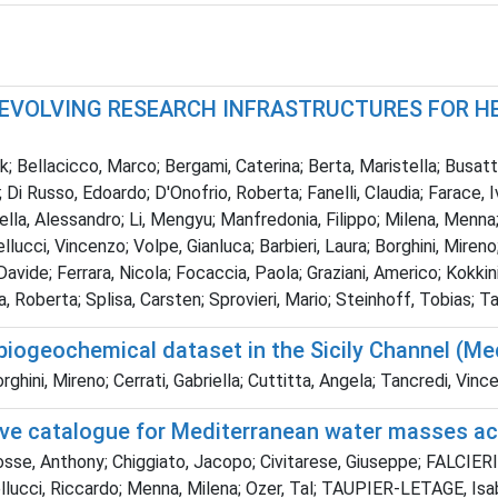
G, EVOLVING RESEARCH INFRASTRUCTURES FOR 
 Bellacicco, Marco; Bergami, Caterina; Berta, Maristella; Busatto,
 Di Russo, Edoardo; D'Onofrio, Roberta; Fanelli, Claudia; Farace, Iv
astella, Alessandro; Li, Mengyu; Manfredonia, Filippo; Milena, Me
llucci, Vincenzo; Volpe, Gianluca; Barbieri, Laura; Borghini, Mire
, Davide; Ferrara, Nicola; Focaccia, Paola; Graziani, Americo; Kokk
, Roberta; Splisa, Carsten; Sprovieri, Mario; Steinhoff, Tobias; T
biogeochemical dataset in the Sicily Channel (Me
ghini, Mireno; Cerrati, Gabriella; Cuttitta, Angela; Tancredi, Vin
ve catalogue for Mediterranean water masses a
sse, Anthony; Chiggiato, Jacopo; Civitarese, Giuseppe; FALCIERI
ucci, Riccardo; Menna, Milena; Ozer, Tal; TAUPIER-LETAGE, Isabe