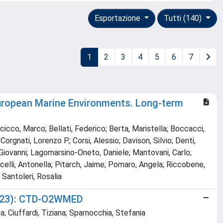
Esportazione
Tutti (140)
1
2
3
4
5
6
7
 European Marine Environments. Long-term
acicco, Marco; Bellati, Federico; Berta, Maristella; Boccacci,
gnati, Lorenzo P.; Corsi, Alessio; Davison, Silvio; Denti,
, Giovanni; Lagomarsino-Oneto, Daniele; Mantovani, Carlo;
celli, Antonella; Pitarch, Jaime; Pomaro, Angela; Riccobene,
 Santoleri, Rosalia
–2023): CTD-O2WMED
a; Ciuffardi, Tiziana; Sparnocchia, Stefania