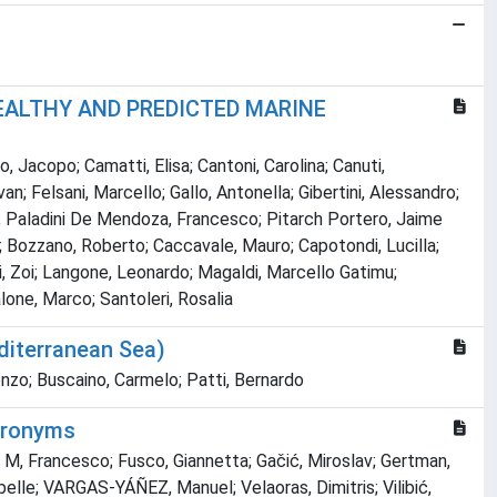
HEALTHY AND PREDICTED MARINE
 Jacopo; Camatti, Elisa; Cantoni, Carolina; Canuti,
an; Felsani, Marcello; Gallo, Antonella; Gibertini, Alessandro;
nna; Paladini De Mendoza, Francesco; Pitarch Portero, Jaime
no; Bozzano, Roberto; Caccavale, Mauro; Capotondi, Lucilla;
ini, Zoi; Langone, Leonardo; Magaldi, Marcello Gatimu;
alone, Marco; Santoleri, Rosalia
diterranean Sea)
cenzo; Buscaino, Carmelo; Patti, Bernardo
cronyms
 M, Francesco; Fusco, Giannetta; Gačić, Miroslav; Gertman,
lle; VARGAS-YÁÑEZ, Manuel; Velaoras, Dimitris; Vilibić,