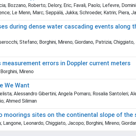
; Bozzano, Roberto; Delory, Eric; Favali, Paolo; Lefevre, Dominique
rence; Le Menn, Marc; Seppälä, Jukka; Schroeder, Katrin; Piera, 
es during dense water cascading events along th
rocchi, Stefano; Borghini, Mireno; Giordano, Patrizia; Chiggiato,
s measurement errors in Doppler current meters
Borghini, Mireno
re We Want
ta; Alessandro Gibertini; Angela Pomaro; Rosalia Santoleri; Ales
io; Ahmed Siliman
moorings sites on the continental slope of the 
ngone, Leonardo; Chiggiato, Jacopo; Borghini, Mireno; Giordano,