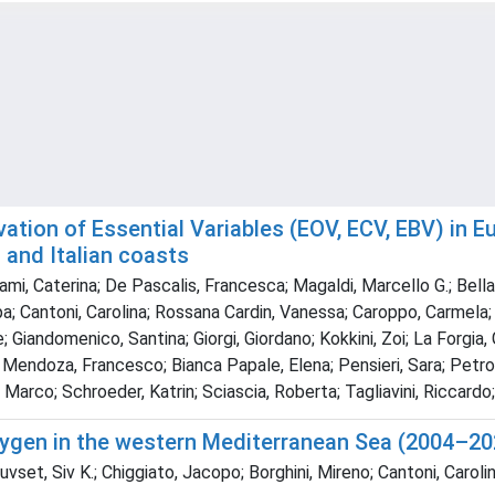
vation of Essential Variables (EOV, ECV, EBV) in
 and Italian coasts
gami, Caterina; De Pascalis, Francesca; Magaldi, Marcello G.; Bell
; Cantoni, Carolina; Rossana Cardin, Vanessa; Caroppo, Carmela; Cor
 Giandomenico, Santina; Giorgi, Giordano; Kokkini, Zoi; La Forgia
e Mendoza, Francesco; Bianca Papale, Elena; Pensieri, Sara; Petro
Marco; Schroeder, Katrin; Sciascia, Roberta; Tagliavini, Riccardo;
oxygen in the western Mediterranean Sea (2004
set, Siv K.; Chiggiato, Jacopo; Borghini, Mireno; Cantoni, Carolin