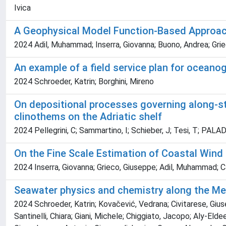
Ivica
A Geophysical Model Function-Based Approach
2024 Adil, Muhammad; Inserra, Giovanna; Buono, Andrea; Griec
An example of a field service plan for ocea
2024 Schroeder, Katrin; Borghini, Mireno
On depositional processes governing along-str
clinothems on the Adriatic shelf
2024 Pellegrini, C; Sammartino, I; Schieber, J; Tesi, T; PALA
On the Fine Scale Estimation of Coastal Wind
2024 Inserra, Giovanna; Grieco, Giuseppe; Adil, Muhammad; Ca
Seawater physics and chemistry along the Me
2024 Schroeder, Katrin; Kovačević, Vedrana; Civitarese, Giusep
Santinelli, Chiara; Giani, Michele; Chiggiato, Jacopo; Aly-El