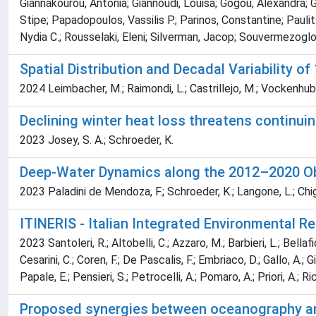
Giannakourou, Antonia; Giannoudi, Louisa; Gogou, Alexandra; Go
Stipe; Papadopoulos, Vassilis P.; Parinos, Constantine; Paulit
Nydia C.; Rousselaki, Eleni; Silverman, Jacop; Souvermezoglou, 
Spatial Distribution and Decadal Variability 
2024 Leimbacher, M.; Raimondi, L.; Castrillejo, M.; Vockenhuber
Declining winter heat loss threatens continu
2023 Josey, S. A.; Schroeder, K.
Deep-Water Dynamics along the 2012–2020 Obs
2023 Paladini de Mendoza, F.; Schroeder, K.; Langone, L.; Chigg
ITINERIS - Italian Integrated Environmental 
2023 Santoleri, R.; Altobelli, C.; Azzaro, M.; Barbieri, L.; Bellaf
Cesarini, C.; Coren, F.; De Pascalis, F.; Embriaco, D.; Gallo, A.; Gi
Papale, E.; Pensieri, S.; Petrocelli, A.; Pomaro, A.; Priori, A.;
Proposed synergies between oceanography a