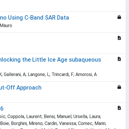
rno Using C-Band SAR Data
 Mauro
Unlocking the Little Ice Age subaqueous
Gallerani, A; Langone, L; Trincardi, F; Amorosi, A
Cut-Off Approach
16
ïc; Coppola, Laurent; Bensi, Manuel; Ursella, Laura;
Boie; Borghini, Mireno; Cardin, Vanessa; Cornec, Marin;