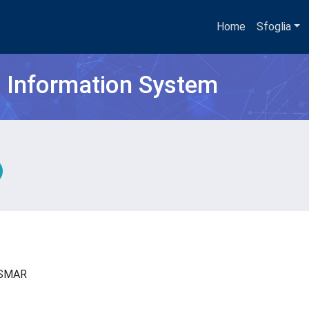
Home
Sfoglia
h Information System
- ISMAR