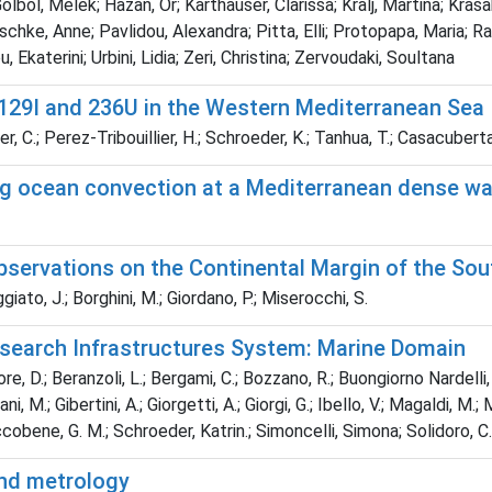
lbol, Melek; Hazan, Or; Karthäuser, Clarissa; Kralj, Martina; Kras
schke, Anne; Pavlidou, Alexandra; Pitta, Elli; Protopapa, Maria; R
Ekaterini; Urbini, Lidia; Zeri, Christina; Zervoudaki, Soultana
of 129I and 236U in the Western Mediterranean Sea
, C.; Perez-Tribouillier, H.; Schroeder, K.; Tanhua, T.; Casacuberta
ing ocean convection at a Mediterranean dense wa
ervations on the Continental Margin of the Sout
iato, J.; Borghini, M.; Giordano, P.; Miserocchi, S.
Research Infrastructures System: Marine Domain
iore, D.; Beranzoli, L.; Bergami, C.; Bozzano, R.; Buongiorno Nardelli,
ani, M.; Gibertini, A.; Giorgetti, A.; Giorgi, G.; Ibello, V.; Magaldi, M.
 Riccobene, G. M.; Schroeder, Katrin.; Simoncelli, Simona; Solidoro, C.
nd metrology