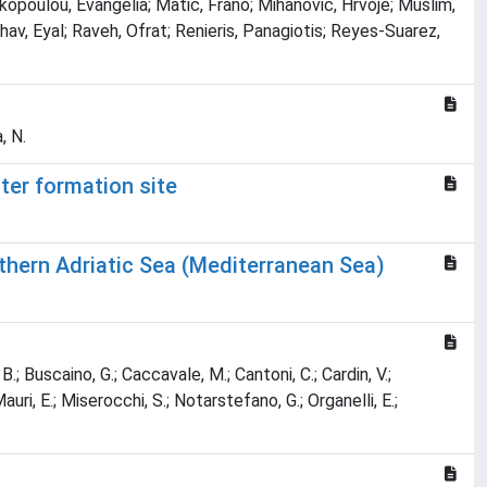
akopoulou, Evangelia; Matić, Frano; Mihanović, Hrvoje; Muslim,
ahav, Eyal; Raveh, Ofrat; Renieris, Panagiotis; Reyes-Suarez,
, N.
ter formation site
hern Adriatic Sea (Mediterranean Sea)
 B.; Buscaino, G.; Caccavale, M.; Cantoni, C.; Cardin, V.;
; Mauri, E.; Miserocchi, S.; Notarstefano, G.; Organelli, E.;