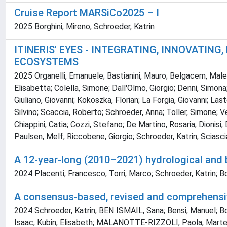
Cruise Report MARSiCo2025 – I
2025 Borghini, Mireno; Schroeder, Katrin
ITINERIS' EYES - INTEGRATING, INNOVATIN
ECOSYSTEMS
2025 Organelli, Emanuele; Bastianini, Mauro; Belgacem, Malek;
Elisabetta; Colella, Simone; Dall'Olmo, Giorgio; Denni, Simona;
Giuliano, Giovanni; Kokoszka, Florian; La Forgia, Giovanni; L
Silvino; Scaccia, Roberto; Schroeder, Anna; Toller, Simone; Ve
Chiappini, Catia; Cozzi, Stefano; De Martino, Rosaria; Dionisi
Paulsen, Melf; Riccobene, Giorgio; Schroeder, Katrin; Sciascia
A 12-year-long (2010–2021) hydrological and 
2024 Placenti, Francesco; Torri, Marco; Schroeder, Katrin; Bor
A consensus-based, revised and comprehensi
2024 Schroeder, Katrin; BEN ISMAIL, Sana; Bensi, Manuel; Bo
Isaac; Kubin, Elisabeth; MALANOTTE-RIZZOLI, Paola; Martell