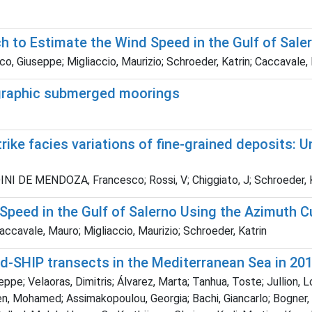
 to Estimate the Wind Speed in the Gulf of Sale
o, Giuseppe; Migliaccio, Maurizio; Schroeder, Katrin; Caccavale,
nographic submerged moorings
ike facies variations of fine-grained deposits: 
DINI DE MENDOZA, Francesco; Rossi, V; Chiggiato, J; Schroeder, K; 
 Speed in the Gulf of Salerno Using the Azimuth 
ccavale, Mauro; Migliaccio, Maurizio; Schroeder, Katrin
d-SHIP transects in the Mediterranean Sea in 20
pe; Velaoras, Dimitris; Álvarez, Marta; Tanhua, Toste; Jullion, Lo
deen, Mohamed; Assimakopoulou, Georgia; Bachi, Giancarlo; Bogner, 