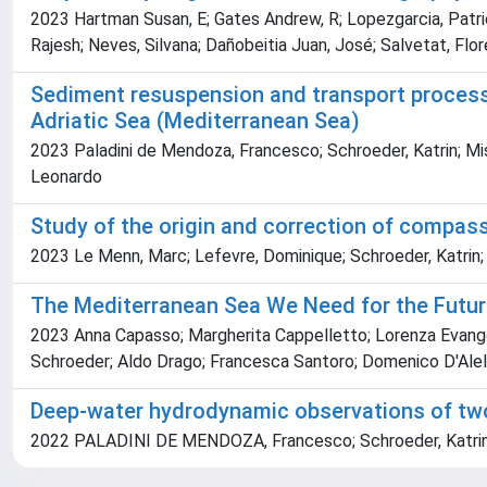
2023 Hartman Susan, E; Gates Andrew, R; Lopezgarcia, Patricia
Rajesh; Neves, Silvana; Dañobeitia Juan, José; Salvetat, Flo
Sediment resuspension and transport process
Adriatic Sea (Mediterranean Sea)
2023 Paladini de Mendoza, Francesco; Schroeder, Katrin; Mise
Leonardo
Study of the origin and correction of compas
2023 Le Menn, Marc; Lefevre, Dominique; Schroeder, Katrin; 
The Mediterranean Sea We Need for the Futu
2023 Anna Capasso; Margherita Cappelletto; Lorenza Evangelis
Schroeder; Aldo Drago; Francesca Santoro; Domenico D'Alel
Deep-water hydrodynamic observations of two 
2022 PALADINI DE MENDOZA, Francesco; Schroeder, Katrin; La