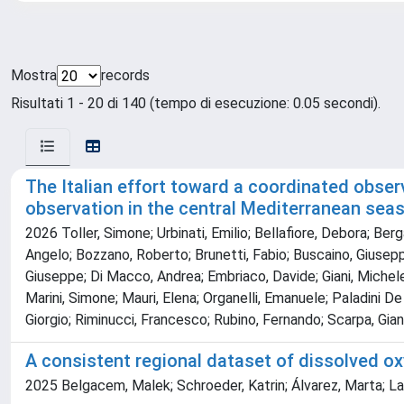
Mostra
records
Risultati 1 - 20 di 140 (tempo di esecuzione: 0.05 secondi).
The Italian effort toward a coordinated obser
observation in the central Mediterranean seas
2026 Toller, Simone; Urbinati, Emilio; Bellafiore, Debora; Ber
Angelo; Bozzano, Roberto; Brunetti, Fabio; Buscaino, Giuseppa
Giuseppe; Di Macco, Andrea; Embriaco, Davide; Giani, Michele;
Marini, Simone; Mauri, Elena; Organelli, Emanuele; Paladini D
Giorgio; Riminucci, Francesco; Rubino, Fernando; Scarpa, Gian 
A consistent regional dataset of dissolved 
2025 Belgacem, Malek; Schroeder, Katrin; Álvarez, Marta; Lauv