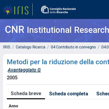
CNR
Institutional Researc
IRIS
Catalogo Ricerca
04 Contributo in convegno
04.0
Metodi per la riduzione della con
Avantaggiato G
2005
Scheda breve
Scheda completa
Sched
Anno