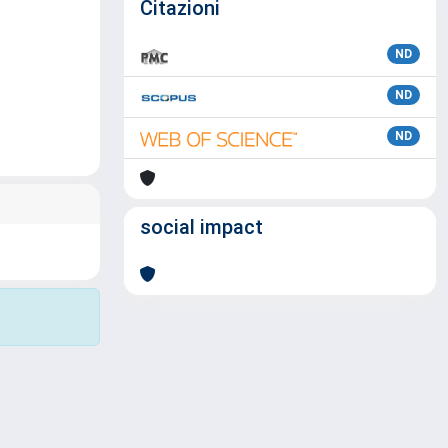
Citazioni
ND
ND
ND
social impact