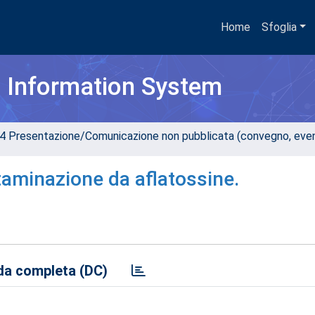
Home
Sfoglia
h Information System
4 Presentazione/Comunicazione non pubblicata (convegno, evento
taminazione da aflatossine.
a completa (DC)