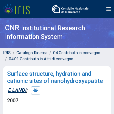
CNR
Institutional Research
Information System
IRIS
Catalogo Ricerca
04 Contributo in convegno
04.01 Contributo in Atti di convegno
Surface structure, hydration and
cationic sites of nanohydroxyapatite
E LANDI
;
2007