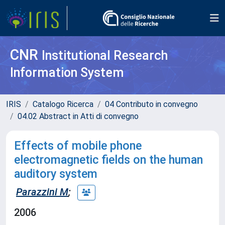
CNR
Institutional Research
Information System
IRIS
Catalogo Ricerca
04 Contributo in convegno
04.02 Abstract in Atti di convegno
Effects of mobile phone
electromagnetic fields on the human
auditory system
Parazzini M
;
2006