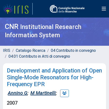
CNR
Institutional Research
Information System
IRIS
Catalogo Ricerca
04 Contributo in convegno
04.01 Contributo in Atti di convegno
Development and Application of Open
Single-Mode Resonators for High-
Frequency EPR
Annino G
;
M Martinelli
;
2007