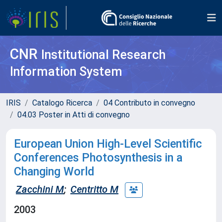
CNR
Institutional Research
Information System
IRIS
Catalogo Ricerca
04 Contributo in convegno
04.03 Poster in Atti di convegno
European Union High-Level Scientific
Conferences Photosynthesis in a
Changing World
Zacchini M
;
Centritto M
2003