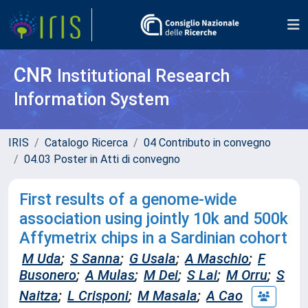
CNR
Institutional Research
Information System
IRIS
Catalogo Ricerca
04 Contributo in convegno
04.03 Poster in Atti di convegno
First results of a genome-wide
association using jointly 10k and 500k
Affymetrix chips in a Sardinian cohort
M Uda
;
S Sanna
;
G Usala
;
A Maschio
;
F
Busonero
;
A Mulas
;
M Dei
;
S Lai
;
M Orru
;
S
Naitza
;
L Crisponi
;
M Masala
;
A Cao