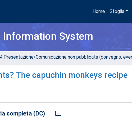
Home
Sfoglia
h Information System
4 Presentazione/Comunicazione non pubblicata (convegno, evento
ents? The capuchin monkeys recipe
a completa (DC)