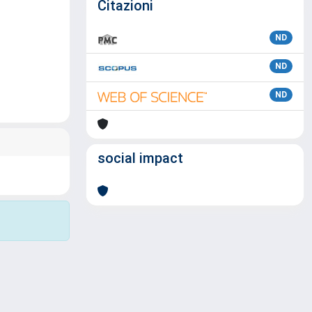
Citazioni
ND
ND
ND
social impact