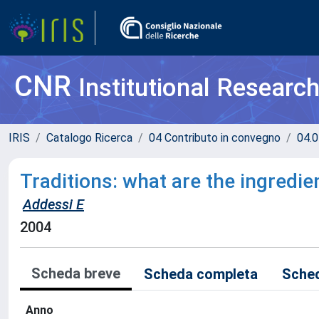
CNR
Institutional Researc
IRIS
Catalogo Ricerca
04 Contributo in convegno
04.0
Traditions: what are the ingredi
Addessi E
2004
Scheda breve
Scheda completa
Sched
Anno