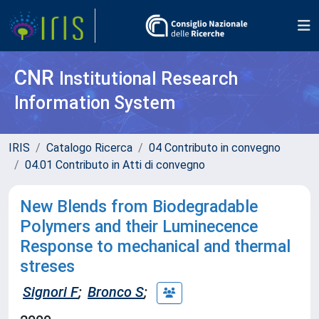
CNR
Institutional Research
Information System
IRIS
Catalogo Ricerca
04 Contributo in convegno
04.01 Contributo in Atti di convegno
New Blends from Biodegradable
Polymers and their Luminecence
Response to mechanical and thermal
streses
Signori F
;
Bronco S
;