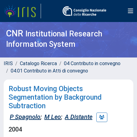
CNR
Institutional Research
Information System
IRIS
Catalogo Ricerca
04 Contributo in convegno
04.01 Contributo in Atti di convegno
Robust Moving Objects
Segmentation by Background
Subtraction
P Spagnolo
;
M Leo
;
A Distante
2004