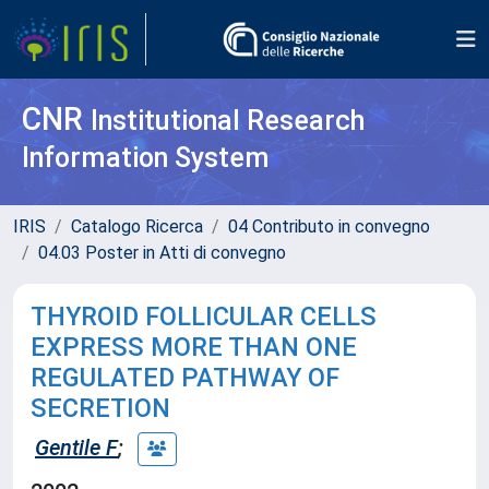
CNR
Institutional Research
Information System
IRIS
Catalogo Ricerca
04 Contributo in convegno
04.03 Poster in Atti di convegno
THYROID FOLLICULAR CELLS
EXPRESS MORE THAN ONE
REGULATED PATHWAY OF
SECRETION
Gentile F
;