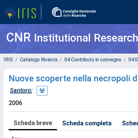
CNR
Institutional Researc
IRIS
Catalogo Ricerca
04 Contributo in convegno
04.0
Nuove scoperte nella necropoli di
Santoro
;
2006
Scheda breve
Scheda completa
Sched