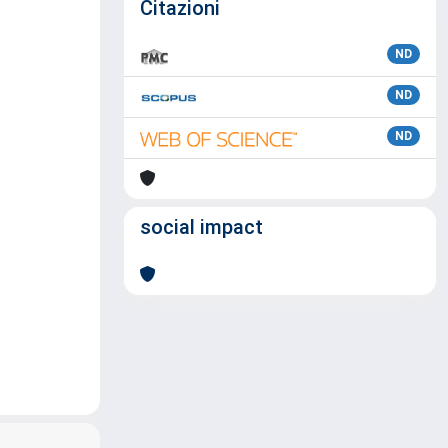
Citazioni
ND
ND
ND
social impact