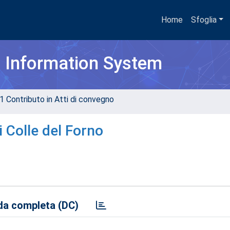
Home
Sfoglia
h Information System
1 Contributo in Atti di convegno
 Colle del Forno
a completa (DC)