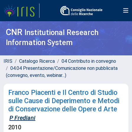
CNR
Institutional Research
Information System
IRIS
Catalogo Ricerca
04 Contributo in convegno
04.04 Presentazione/Comunicazione non pubblicata
(convegno, evento, webinar...)
Franco Piacenti e Il Centro di Studio
sulle Cause di Deperimento e Metodi
di Conservazione delle Opere d Arte
P Frediani
2010