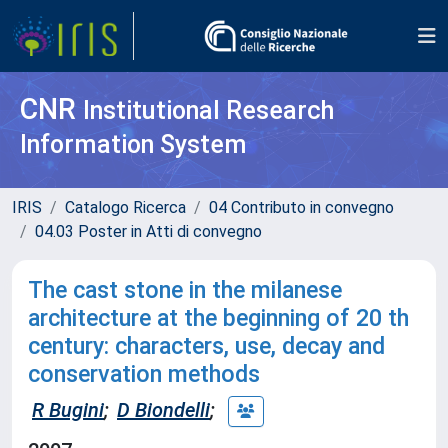
CNR
Institutional Research
Information System
IRIS
Catalogo Ricerca
04 Contributo in convegno
04.03 Poster in Atti di convegno
The cast stone in the milanese
architecture at the beginning of 20 th
century: characters, use, decay and
conservation methods
R Bugini
;
D Biondelli
;