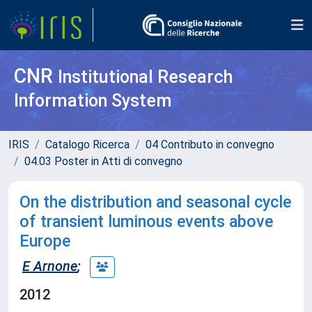
CNR
Institutional Research
Information System
IRIS
Catalogo Ricerca
04 Contributo in convegno
04.03 Poster in Atti di convegno
On the distribution and seasonal cycle
of transient luminous events above
Europe
E Arnone
;
2012