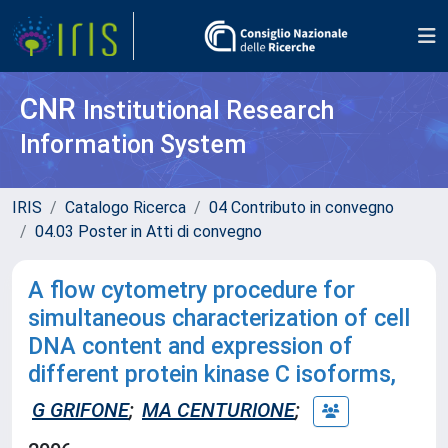
CNR
Institutional Research
Information System
IRIS
Catalogo Ricerca
04 Contributo in convegno
04.03 Poster in Atti di convegno
A flow cytometry procedure for
simultaneous characterization of cell
DNA content and expression of
different protein kinase C isoforms,
G GRIFONE
;
MA CENTURIONE
;