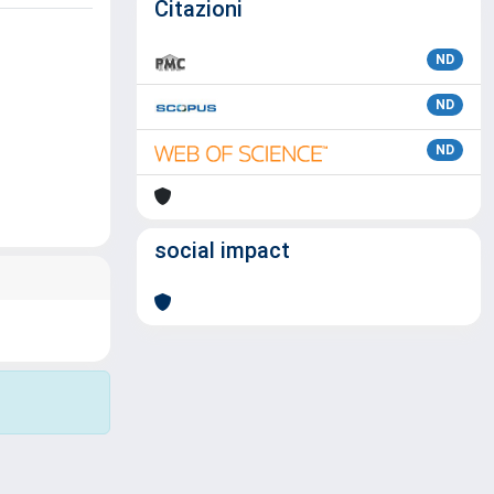
Citazioni
ND
ND
ND
social impact