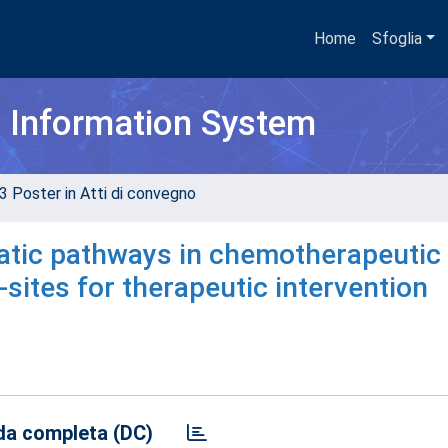
Home
Sfoglia
h Information System
3 Poster in Atti di convegno
tatic pathways in chemotherapeutic
sites for therapeutic intervention
a completa (DC)