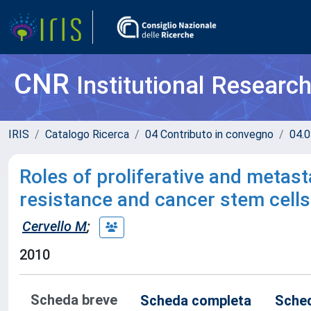
CNR
Institutional Researc
IRIS
Catalogo Ricerca
04 Contributo in convegno
04.0
Roles of proliferative and metas
resistance and cancer stem cells-
Cervello M
;
2010
Scheda breve
Scheda completa
Sched