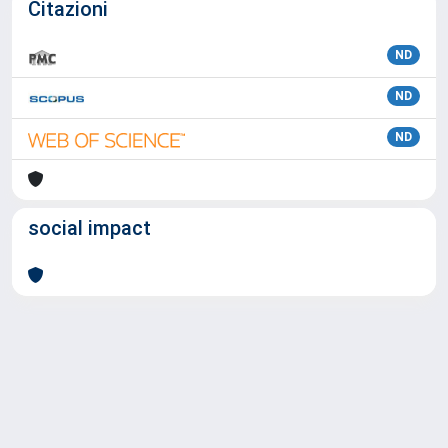
Citazioni
ND
ND
ND
social impact
Powered by
IRIS
-
about IRIS
-