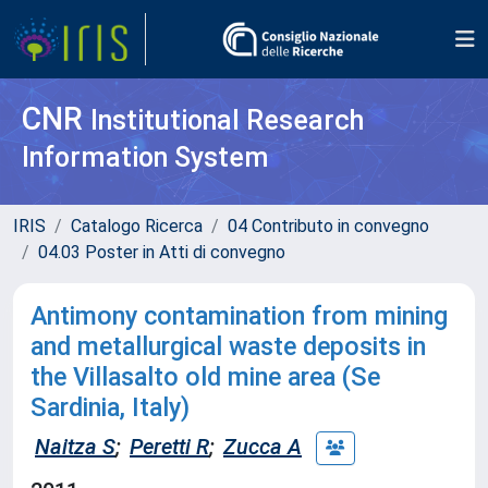
CNR
Institutional Research
Information System
IRIS
Catalogo Ricerca
04 Contributo in convegno
04.03 Poster in Atti di convegno
Antimony contamination from mining
and metallurgical waste deposits in
the Villasalto old mine area (Se
Sardinia, Italy)
Naitza S
;
Peretti R
;
Zucca A