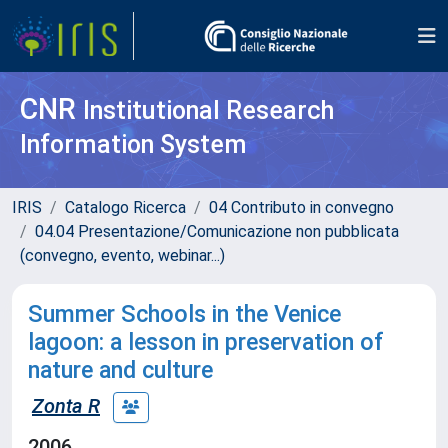
CNR
Institutional Research
Information System
IRIS
Catalogo Ricerca
04 Contributo in convegno
04.04 Presentazione/Comunicazione non pubblicata
(convegno, evento, webinar...)
Summer Schools in the Venice
lagoon: a lesson in preservation of
nature and culture
Zonta R
2006