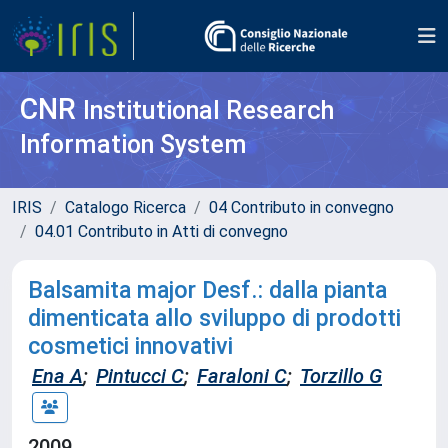
CNR
Institutional Research
Information System
IRIS
Catalogo Ricerca
04 Contributo in convegno
04.01 Contributo in Atti di convegno
Balsamita major Desf.: dalla pianta
dimenticata allo sviluppo di prodotti
cosmetici innovativi
Ena A
;
Pintucci C
;
Faraloni C
;
Torzillo G
2009