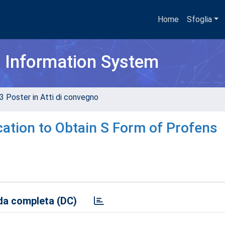
Home
Sfoglia
h Information System
3 Poster in Atti di convegno
ication to Obtain S Form of Profens
a completa (DC)