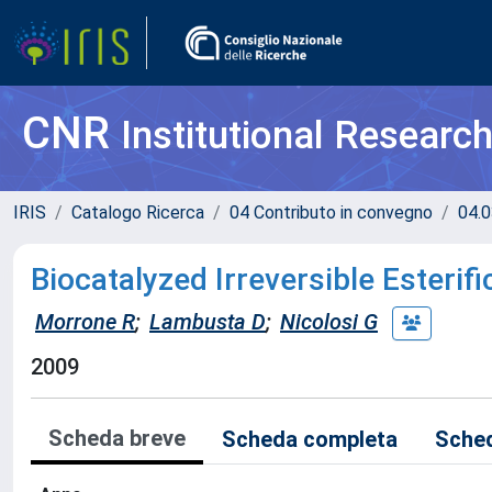
CNR
Institutional Researc
IRIS
Catalogo Ricerca
04 Contributo in convegno
04.0
Biocatalyzed Irreversible Esterif
Morrone R
;
Lambusta D
;
Nicolosi G
2009
Scheda breve
Scheda completa
Sched