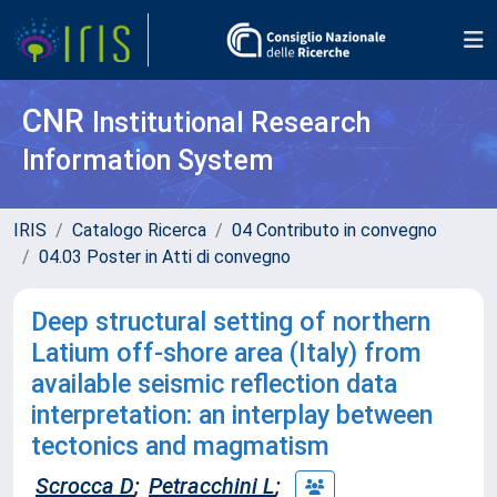
CNR
Institutional Research
Information System
IRIS
Catalogo Ricerca
04 Contributo in convegno
04.03 Poster in Atti di convegno
Deep structural setting of northern
Latium off-shore area (Italy) from
available seismic reflection data
interpretation: an interplay between
tectonics and magmatism
Scrocca D
;
Petracchini L
;