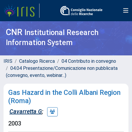
CNR
Institutional Research
Information System
IRIS
Catalogo Ricerca
04 Contributo in convegno
04.04 Presentazione/Comunicazione non pubblicata
(convegno, evento, webinar...)
Gas Hazard in the Colli Albani Region
(Roma)
Cavarretta G
;
2003