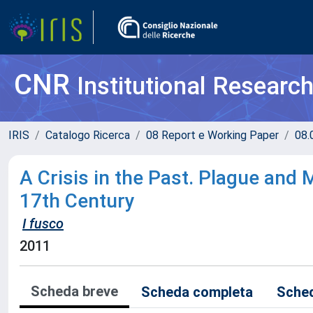
CNR
Institutional Researc
IRIS
Catalogo Ricerca
08 Report e Working Paper
08.
A Crisis in the Past. Plague and 
17th Century
I fusco
2011
Scheda breve
Scheda completa
Sched