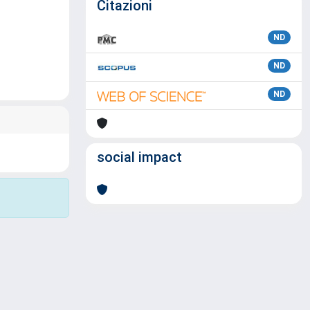
Citazioni
ND
ND
ND
social impact