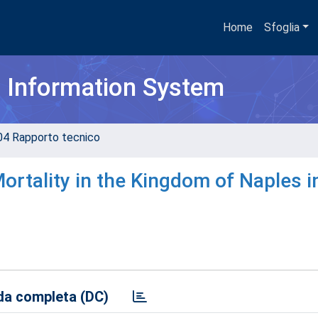
Home
Sfoglia
h Information System
04 Rapporto tecnico
Mortality in the Kingdom of Naples i
a completa (DC)