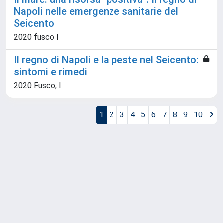
Napoli nelle emergenze sanitarie del
Seicento
2020 fusco I
Il regno di Napoli e la peste nel Seicento:
sintomi e rimedi
2020 Fusco, I
1
2
3
4
5
6
7
8
9
10
Powered by
IRIS
-
about IRIS
-
Utilizzo dei cookie
Copyright © 2026