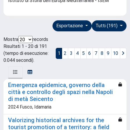
Istituto di Storia dell'Europa Mediterranea - ISEM
Esportazione
Tutti (191)
Mostra
records
Risultati 1 - 20 di 191
(tempo di esecuzione:
1
2
3
4
5
6
7
8
9
10
0.044 secondi).
Emergenza epidemica, governo della
città e controllo degli spazi nella Napoli
di metà Seicento
2024 Fusco, Idamaria
Valorizing historical archives for the
tourist promotion of a territory: a field