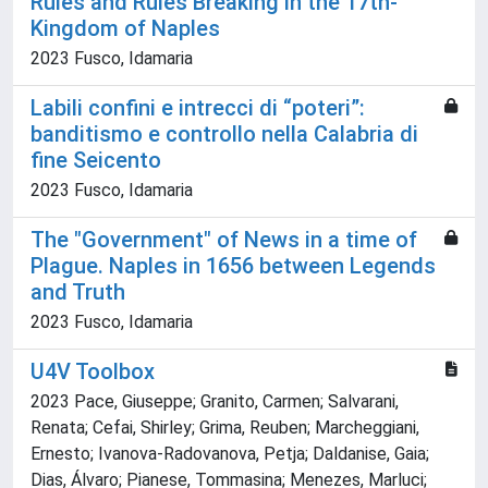
Rules and Rules Breaking in the 17th-
Kingdom of Naples
2023 Fusco, Idamaria
Labili confini e intrecci di “poteri”:
banditismo e controllo nella Calabria di
fine Seicento
2023 Fusco, Idamaria
The "Government" of News in a time of
Plague. Naples in 1656 between Legends
and Truth
2023 Fusco, Idamaria
U4V Toolbox
2023 Pace, Giuseppe; Granito, Carmen; Salvarani,
Renata; Cefai, Shirley; Grima, Reuben; Marcheggiani,
Ernesto; Ivanova-Radovanova, Petja; Daldanise, Gaia;
Dias, Álvaro; Pianese, Tommasina; Menezes, Marluci;