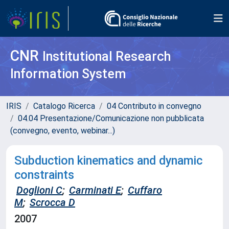
CNR
Institutional Research
Information System
IRIS
Catalogo Ricerca
04 Contributo in convegno
04.04 Presentazione/Comunicazione non pubblicata
(convegno, evento, webinar...)
Subduction kinematics and dynamic
constraints
Doglioni C
;
Carminati E
;
Cuffaro
M
;
Scrocca D
2007