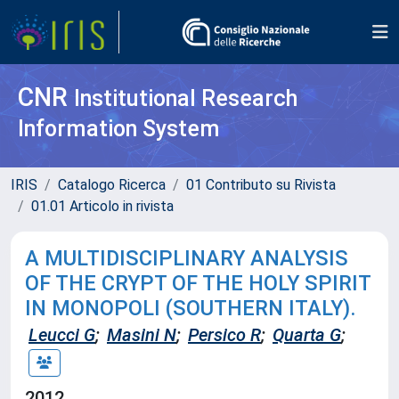
CNR
Institutional Research
Information System
IRIS
Catalogo Ricerca
01 Contributo su Rivista
01.01 Articolo in rivista
A MULTIDISCIPLINARY ANALYSIS
OF THE CRYPT OF THE HOLY SPIRIT
IN MONOPOLI (SOUTHERN ITALY).
Leucci G
;
Masini N
;
Persico R
;
Quarta G
;
2012