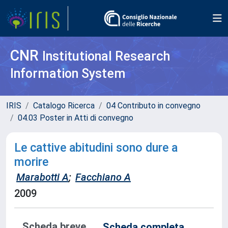
CNR
Institutional Research
Information System
IRIS
Catalogo Ricerca
04 Contributo in convegno
04.03 Poster in Atti di convegno
Le cattive abitudini sono dure a
morire
Marabotti A
;
Facchiano A
2009
Scheda breve
Scheda completa