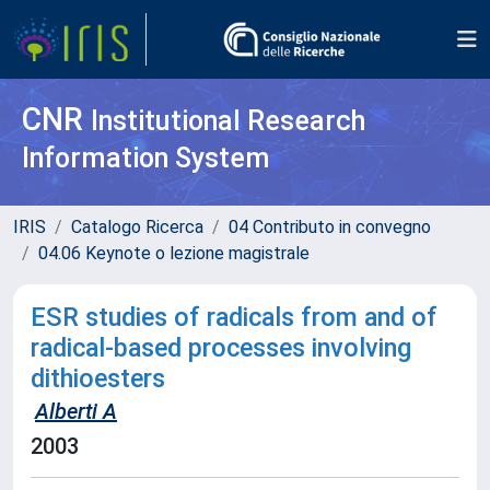
CNR
Institutional Research
Information System
IRIS
Catalogo Ricerca
04 Contributo in convegno
04.06 Keynote o lezione magistrale
ESR studies of radicals from and of
radical-based processes involving
dithioesters
Alberti A
2003