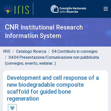
CNR
Institutional Research
Information System
IRIS
Catalogo Ricerca
04 Contributo in convegno
04.04 Presentazione/Comunicazione non pubblicata
(convegno, evento, webinar...)
Development and cell response of a
new biodegradable composite
scaffold for guided bone
regeneration