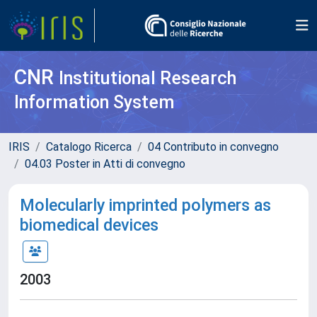
CNR
Institutional Research
Information System
IRIS
Catalogo Ricerca
04 Contributo in convegno
04.03 Poster in Atti di convegno
Molecularly imprinted polymers as
biomedical devices
2003