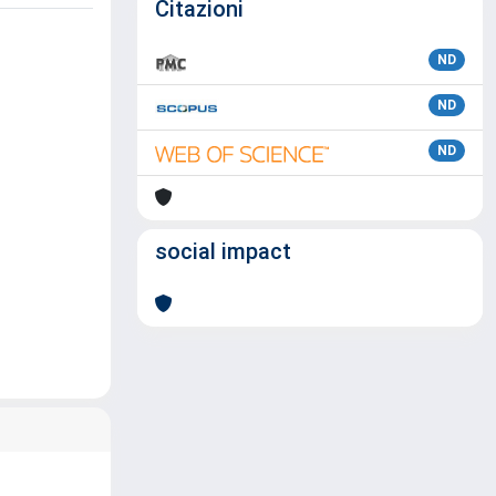
Citazioni
ND
ND
ND
social impact