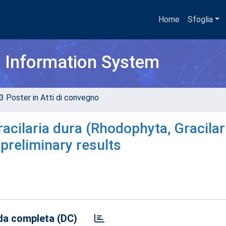
Home
Sfoglia
h Information System
3 Poster in Atti di convegno
cilaria dura (Rhodophyta, Gracilar
preliminary results
a completa (DC)