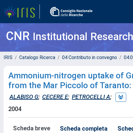
CNR
Institutional Researc
IRIS
Catalogo Ricerca
04 Contributo in convegno
04.0
Ammonium-nitrogen uptake of Gra
from the Mar Piccolo of Taranto: 
ALABISO G
;
CECERE E
;
PETROCELLI A
;
2004
Scheda breve
Scheda completa
Sched