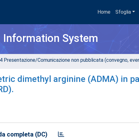
Home
Sfoglia
h Information System
4 Presentazione/Comunicazione non pubblicata (convegno, evento
ric dimethyl arginine (ADMA) in pa
RD).
a completa (DC)