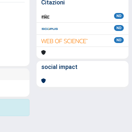
Citazioni
ND
ND
ND
social impact