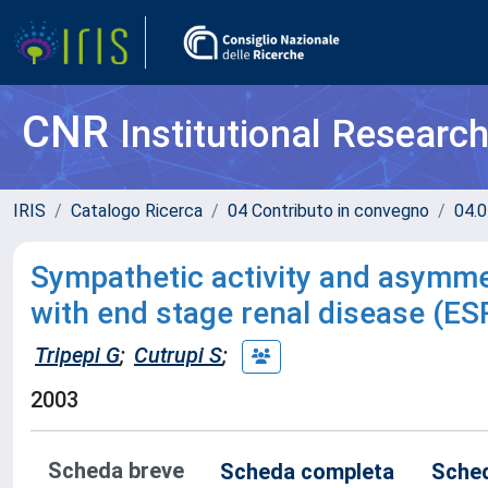
CNR
Institutional Researc
IRIS
Catalogo Ricerca
04 Contributo in convegno
04.0
Sympathetic activity and asymmet
with end stage renal disease (ES
Tripepi G
;
Cutrupi S
;
2003
Scheda breve
Scheda completa
Sched