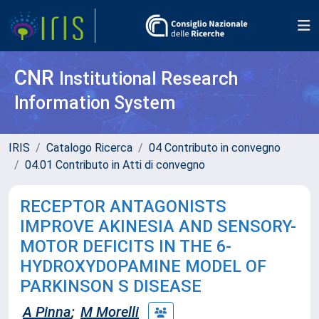
CNR
Institutional Research
Information System
IRIS
Catalogo Ricerca
04 Contributo in convegno
04.01 Contributo in Atti di convegno
RECEPTOR ANTAGONISTS
IMPROVE AKINESIA AND SENSORY-
MOTOR DEFICITS IN THE 6-
HYDROXYDOPAMINE MODEL OF
PARKINSON S DISEASE
A Pinna
;
M Morelli