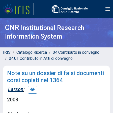
CNR
Institutional Research
Information System
IRIS
Catalogo Ricerca
04 Contributo in convegno
04.01 Contributo in Atti di convegno
Note su un dossier di falsi documenti
corsi copiati nel 1364
Larson
;
2003