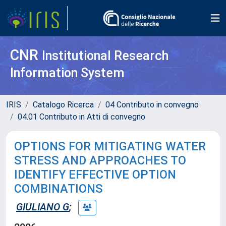
CNR
Institutional Research
Information System
IRIS
Catalogo Ricerca
04 Contributo in convegno
04.01 Contributo in Atti di convegno
OPTIONS FOR MITIGATING WATER
STRESS AND APPROACHES TO
IDENTIFY EFFECTIVE OPTION
COMBINATIONS
GIULIANO G
;