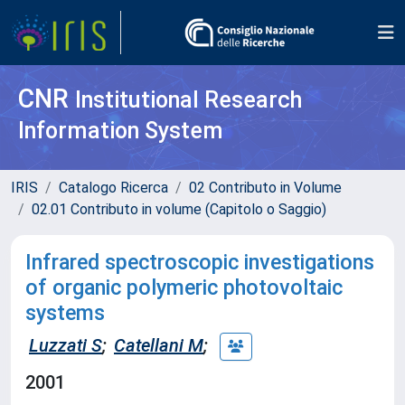
CNR
Institutional Research
Information System
IRIS
Catalogo Ricerca
02 Contributo in Volume
02.01 Contributo in volume (Capitolo o Saggio)
Infrared spectroscopic investigations
of organic polymeric photovoltaic
systems
Luzzati S
;
Catellani M
;
2001