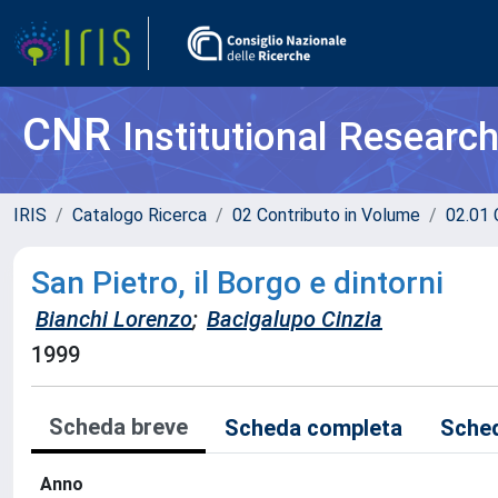
CNR
Institutional Researc
IRIS
Catalogo Ricerca
02 Contributo in Volume
02.01 
San Pietro, il Borgo e dintorni
Bianchi Lorenzo
;
Bacigalupo Cinzia
1999
Scheda breve
Scheda completa
Sched
Anno