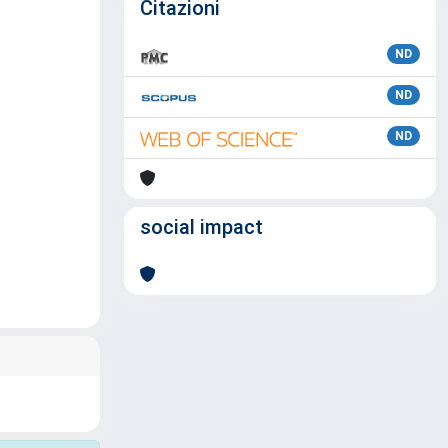
Citazioni
ND
ND
ND
social impact