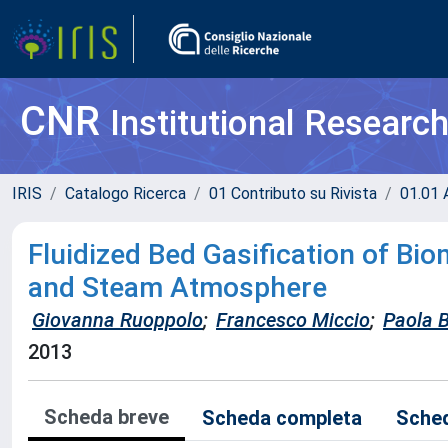
CNR
Institutional Researc
IRIS
Catalogo Ricerca
01 Contributo su Rivista
01.01 A
Fluidized Bed Gasification of Bi
and Steam Atmosphere
Giovanna Ruoppolo
;
Francesco Miccio
;
Paola B
2013
Scheda breve
Scheda completa
Sched