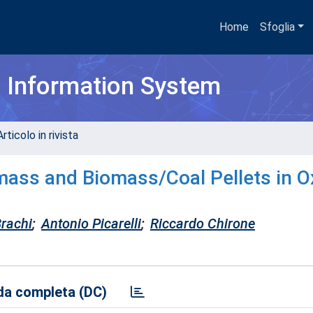
Home
Sfoglia
h Information System
rticolo in rivista
omass and Biomass/Coal Pellets in 
rachi
;
Antonio Picarelli
;
Riccardo Chirone
a completa (DC)