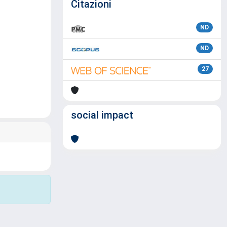
Citazioni
ND
ND
27
social impact