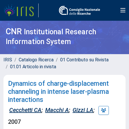
CNR
Institutional Research
Information System
IRIS
Catalogo Ricerca
01 Contributo su Rivista
01.01 Articolo in rivista
Dynamics of charge-displacement
channeling in intense laser-plasma
interactions
Cecchetti CA
;
Macchi A
;
Gizzi LA
;
2007