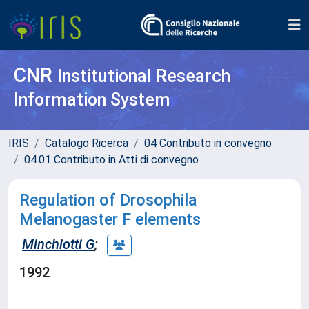
CNR
Institutional Research
Information System
IRIS
Catalogo Ricerca
04 Contributo in convegno
04.01 Contributo in Atti di convegno
Regulation of Drosophila
Melanogaster F elements
Minchiotti G
;
1992