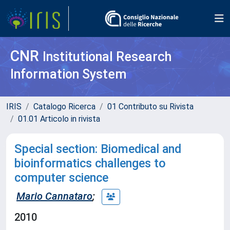
CNR
Institutional Research
Information System
IRIS
Catalogo Ricerca
01 Contributo su Rivista
01.01 Articolo in rivista
Special section: Biomedical and
bioinformatics challenges to
computer science
Mario Cannataro
;
2010