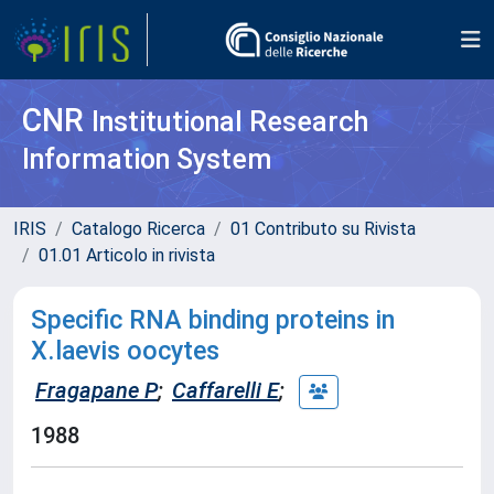
CNR
Institutional Research
Information System
IRIS
Catalogo Ricerca
01 Contributo su Rivista
01.01 Articolo in rivista
Specific RNA binding proteins in
X.laevis oocytes
Fragapane P
;
Caffarelli E
;
1988