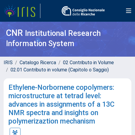
CNR
Institutional Research
Information System
IRIS
Catalogo Ricerca
02 Contributo in Volume
02.01 Contributo in volume (Capitolo o Saggio)
Ethylene-Norbornene copolymers:
microstructure at tetrad level:
advances in assignments of a 13C
NMR spectra and insights on
polymerizaztion mechanism