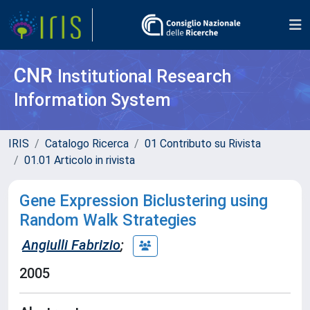
CNR
Institutional Research
Information System
IRIS
Catalogo Ricerca
01 Contributo su Rivista
01.01 Articolo in rivista
Gene Expression Biclustering using
Random Walk Strategies
Angiulli Fabrizio
;
2005